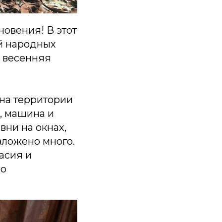
новения! В этот
ий народных
я весенняя
 на территории
р, машина и
вни на окнах,
вложено много.
асия и
по