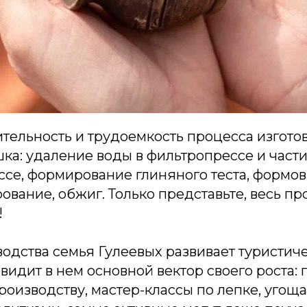
ительность и трудоемкость процесса изгото
ка: удаление воды в фильтропрессе и части
се, формирование глиняного теста, формов
ование, обжиг. Только представьте, весь п
!
одства семья Гулеевых развивает туристич
видит в нем основной вектор своего роста:
роизводству, мастер-классы по лепке, угощ