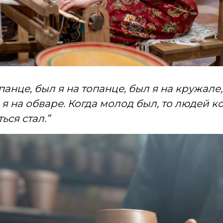
панце, был я на топанце, был я на кружале,
я на обваре. Когда молод был, то людей ко
ься стал.”