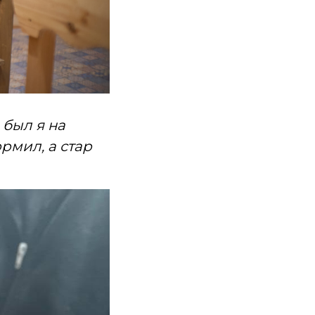
 был я на
рмил, а стар