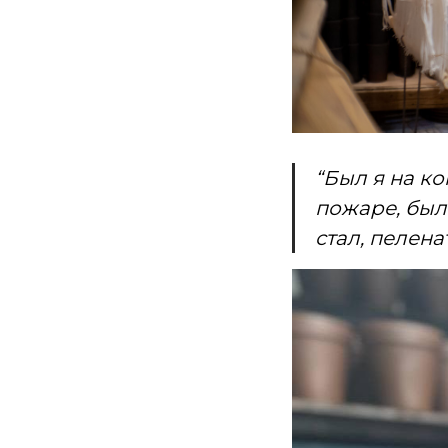
“Был я на ко
пожаре, был 
стал, пеленат