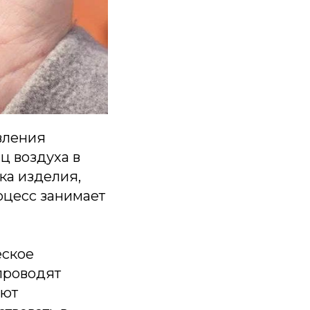
вления
ц воздуха в
ка изделия,
роцесс занимает
еское
 проводят
ают