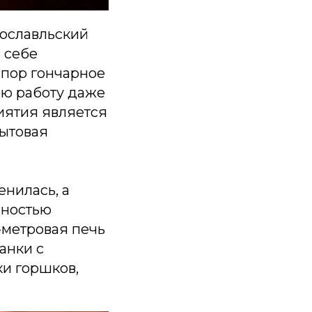
хославльский
 себе
х пор гончарное
ою работу даже
иятия является
бытовая
енилась, а
нностью
-метровая печь
анки с
ки горшков,