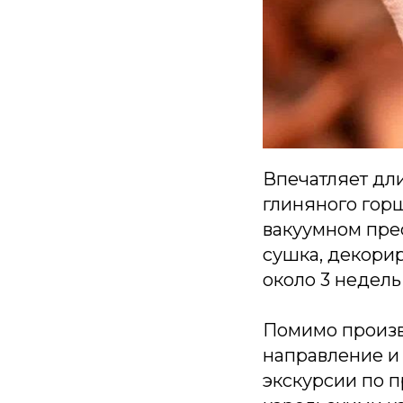
Впечатляет дл
глиняного горш
вакуумном прес
сушка, декорир
около 3 недель
Помимо произв
направление и 
экскурсии по п