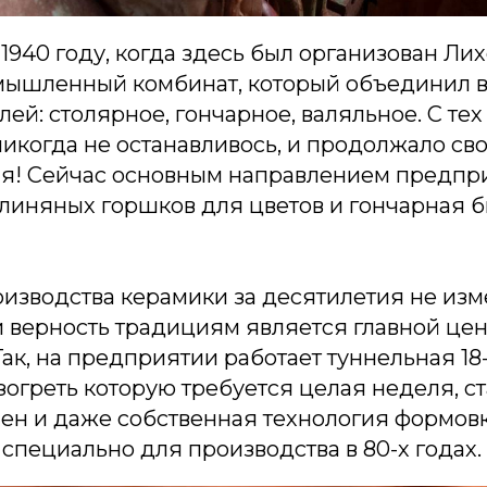
 1940 году, когда здесь был организован Ли
ышленный комбинат, который объединил в
лей: столярное, гончарное, валяльное. С те
икогда не останавливось, и продолжало св
мя! Сейчас основным направлением предпр
глиняных горшков для цветов и гончарная 
изводства керамики за десятилетия не изм
и верность традициям является главной це
ак, на предприятии работает туннельная 18
зогреть которую требуется целая неделя, ст
мен и даже собственная технология формов
специально для производства в 80-х годах.