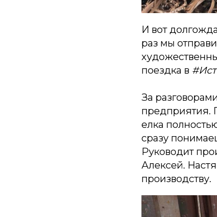
И вот долгожда
раз мы отправ
художественны
поездка в
#Ист
За разговорами
предприятия. П
елка полностью
сразу понимаеш
Руководит прои
Алексей. Настя
производству.