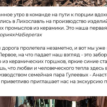
нное утро в команде на пути к порции вдох
ились в Лихославль на производство издел
х промыслов из керамики. Это наша перва
орияхНаБерегах
 дорога пролетела незаметно, и вот мы уже
ервое, на что падает наш взгляд - это забо
 из керамических горшков, яркие синие ста
ь, что любви и человеческого тепла здесь 
зводством семейная пара Гулеевых - Анаст
 приветливо приглашает нас на экскурсию 